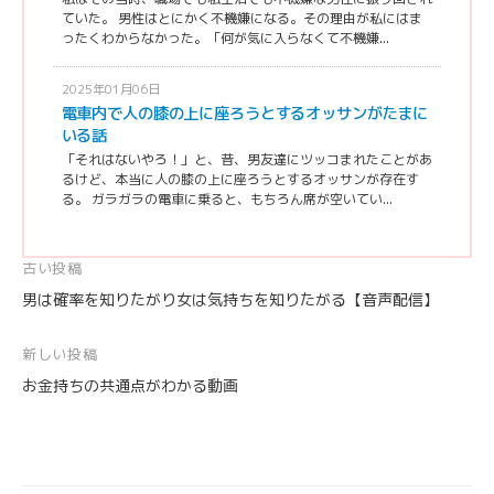
ていた。 男性はとにかく不機嫌になる。その理由が私にはま
ったくわからなかった。「何が気に入らなくて不機嫌...
2025年01月06日
電車内で人の膝の上に座ろうとするオッサンがたまに
いる話
「それはないやろ！」と、昔、男友達にツッコまれたことがあ
るけど、本当に人の膝の上に座ろうとするオッサンが存在す
る。 ガラガラの電車に乗ると、もちろん席が空いてい...
投
古い投稿
男は確率を知りたがり女は気持ちを知りたがる【音声配信】
稿
ナ
新しい投稿
ビ
お金持ちの共通点がわかる動画
ゲ
ー
シ