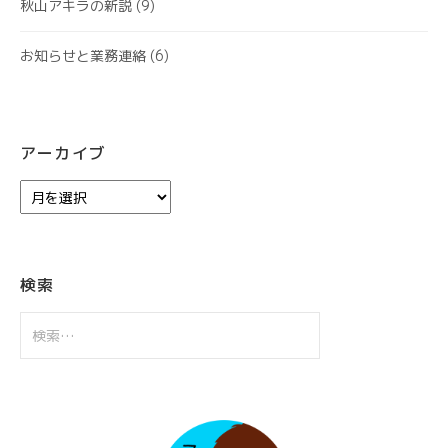
秋山アキラの新説
(9)
お知らせと業務連絡
(6)
アーカイブ
ア
ー
カ
イ
ブ
検索
検
索: