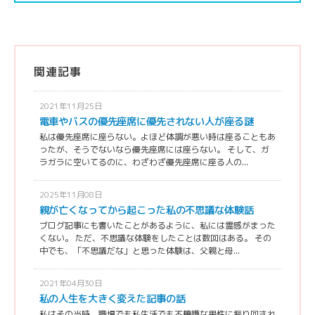
関連記事
2021年11月25日
電車やバスの優先座席に優先されない人が座る謎
私は優先座席に座らない。よほど体調が悪い時は座ることもあ
ったが、そうでないなら優先座席には座らない。 そして、ガ
ラガラに空いてるのに、わざわざ優先座席に座る人の...
2025年11月08日
親が亡くなってから起こった私の不思議な体験話
ブログ記事にも書いたことがあるように、私には霊感がまった
くない。 ただ、不思議な体験をしたことは数回はある。 その
中でも、「不思議だな」と思った体験は、父親と母...
2021年04月30日
私の人生を大きく変えた記事の話
私はその当時、職場でも私生活でも不機嫌な男性に振り回され