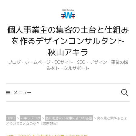
コ
ン
テ
個人事業主の集客の土台と仕組み
ン
ツ
を作るデザインコンサルタント
へ
秋山アキラ
ス
キ
ブログ・ホームページ・ECサイト・SEO・デザイン・事業の悩
みをトータルサポート
ッ
プ
検
索:
メニュー
Home
>
アキラブログ
>
私に起きた出来事にまつわる話
>
高次元と繋がるとは
どういうことなのか？【音声配信】