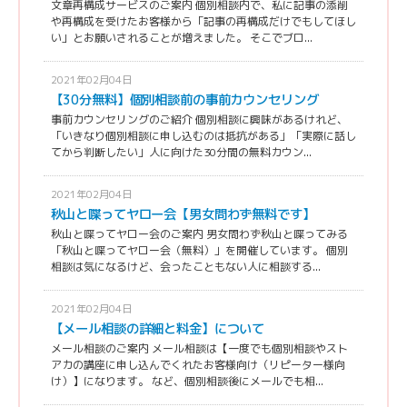
文章再構成サービスのご案内 個別相談内で、私に記事の添削
や再構成を受けたお客様から「記事の再構成だけでもしてほし
い」とお願いされることが増えました。 そこでブロ...
2021年02月04日
【30分無料】個別相談前の事前カウンセリング
事前カウンセリングのご紹介 個別相談に興味があるけれど、
「いきなり個別相談に申し込むのは抵抗がある」「実際に話し
てから判断したい」人に向けた30分間の無料カウン...
2021年02月04日
秋山と喋ってヤロー会【男女問わず無料です】
秋山と喋ってヤロー会のご案内 男女問わず秋山と喋ってみる
「秋山と喋ってヤロー会（無料）」を開催しています。 個別
相談は気になるけど、会ったこともない人に相談する...
2021年02月04日
【メール相談の詳細と料金】について
メール相談のご案内 メール相談は【一度でも個別相談やスト
アカの講座に申し込んでくれたお客様向け（リピーター様向
け）】になります。 など、個別相談後にメールでも相...