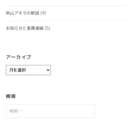
秋山アキラの新説
(9)
お知らせと業務連絡
(5)
アーカイブ
ア
ー
カ
イ
ブ
検索
検
索: