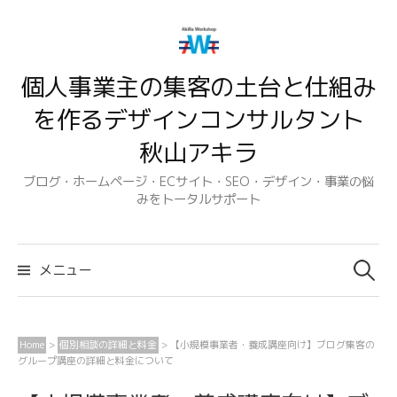
コ
ン
テ
個人事業主の集客の土台と仕組み
ン
ツ
を作るデザインコンサルタント
へ
秋山アキラ
ス
キ
ブログ・ホームページ・ECサイト・SEO・デザイン・事業の悩
みをトータルサポート
ッ
プ
検
索:
メニュー
Home
>
個別相談の詳細と料金
>
【小規模事業者・養成講座向け】ブログ集客の
グループ講座の詳細と料金について