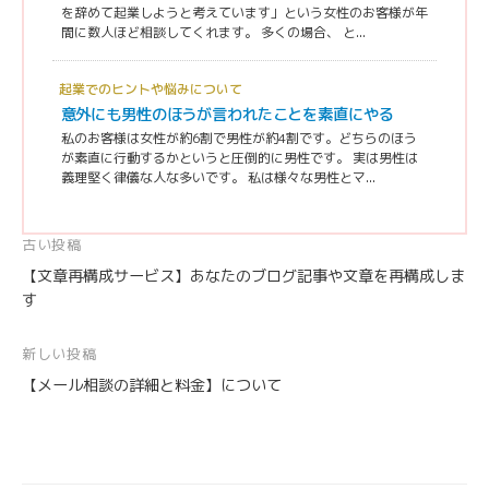
を辞めて起業しようと考えています」という女性のお客様が年
間に数人ほど相談してくれます。 多くの場合、 と...
起業でのヒントや悩みについて
意外にも男性のほうが言われたことを素直にやる
私のお客様は女性が約6割で男性が約4割です。どちらのほう
が素直に行動するかというと圧倒的に男性です。 実は男性は
義理堅く律儀な人な多いです。 私は様々な男性とマ...
投
古い投稿
【文章再構成サービス】あなたのブログ記事や文章を再構成しま
稿
す
ナ
ビ
新しい投稿
ゲ
【メール相談の詳細と料金】について
ー
シ
ョ