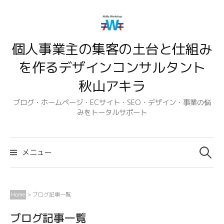
コ
ン
テ
個人事業主の集客の土台と仕組み
ン
ツ
を作るデザインコンサルタント
へ
秋山アキラ
ス
キ
ブログ・ホームページ・ECサイト・SEO・デザイン・事業の悩
みをトータルサポート
ッ
プ
検
索:
メニュー
Home
>
ブログ記事一覧
ブログ記事一覧