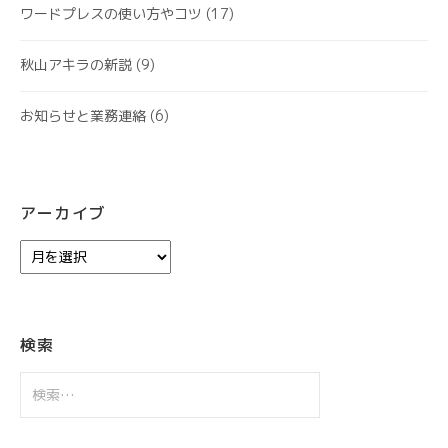
ワードプレスの使い方やコツ
(17)
秋山アキラの新説
(9)
お知らせと業務連絡
(6)
アーカイブ
ア
ー
カ
イ
ブ
検索
検
索: