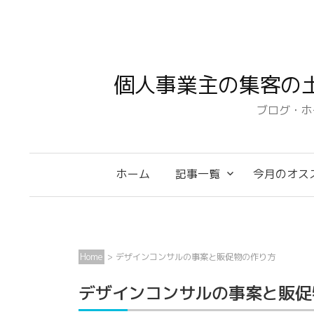
コ
ン
テ
ン
個人事業主の集客の
ツ
へ
ブログ・ホ
ス
キ
ッ
ホーム
記事一覧
今月のオス
プ
Home
>
デザインコンサルの事案と販促物の作り方
デザインコンサルの事案と販促