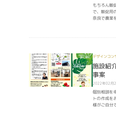
もちろん販
で、販促用
奈良で農業
デザインコン
施設紹
事案
2022年02月
個別相談を
トの作成を
様がご自分で