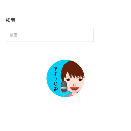
カ
イ
ブ
検索
検
索: