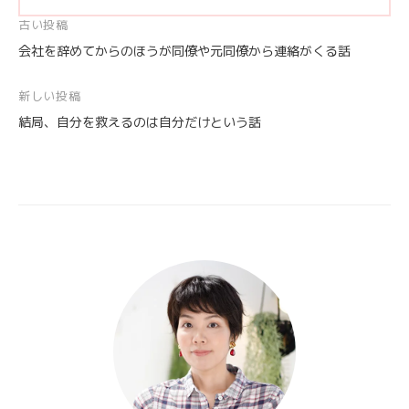
投
古い投稿
会社を辞めてからのほうが同僚や元同僚から連絡がくる話
稿
ナ
新しい投稿
ビ
結局、自分を救えるのは自分だけという話
ゲ
ー
シ
ョ
ン