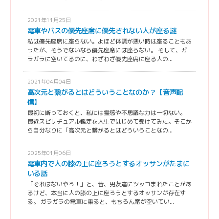
2021年11月25日
電車やバスの優先座席に優先されない人が座る謎
私は優先座席に座らない。よほど体調が悪い時は座ることもあ
ったが、そうでないなら優先座席には座らない。 そして、ガ
ラガラに空いてるのに、わざわざ優先座席に座る人の...
2021年04月04日
高次元と繋がるとはどういうことなのか？【音声配
信】
最初に断っておくと、私には霊感や不思議な力は一切ない。
最近スピリチュアル鑑定を人生ではじめて受けてみた。そこか
ら自分なりに「高次元と繋がるとはどういうことなの...
2025年01月06日
電車内で人の膝の上に座ろうとするオッサンがたまに
いる話
「それはないやろ！」と、昔、男友達にツッコまれたことがあ
るけど、本当に人の膝の上に座ろうとするオッサンが存在す
る。 ガラガラの電車に乗ると、もちろん席が空いてい...