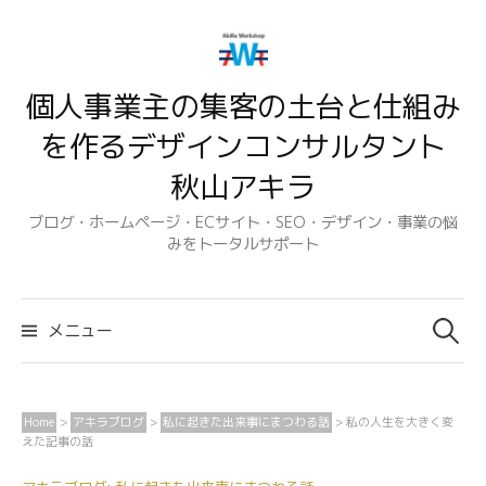
コ
ン
テ
個人事業主の集客の土台と仕組み
ン
ツ
を作るデザインコンサルタント
へ
秋山アキラ
ス
キ
ブログ・ホームページ・ECサイト・SEO・デザイン・事業の悩
みをトータルサポート
ッ
プ
検
索:
メニュー
Home
>
アキラブログ
>
私に起きた出来事にまつわる話
>
私の人生を大きく変
えた記事の話