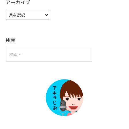
アーカイブ
ア
ー
カ
イ
ブ
検索
検
索: