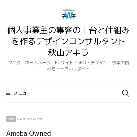
コ
ン
テ
個人事業主の集客の土台と仕組み
ン
ツ
を作るデザインコンサルタント
へ
秋山アキラ
ス
キ
ブログ・ホームページ・ECサイト・SEO・デザイン・事業の悩
みをトータルサポート
ッ
プ
検
索:
メニュー
Home
>
Ameba Owned
Ameba Owned