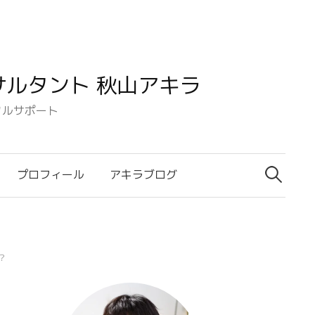
ルタント 秋山アキラ
タルサポート
検
索:
プロフィール
アキラブログ
？