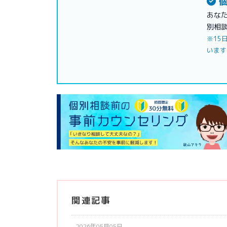
個
あな
別相
※15
います
関連記事
2026年05月05日