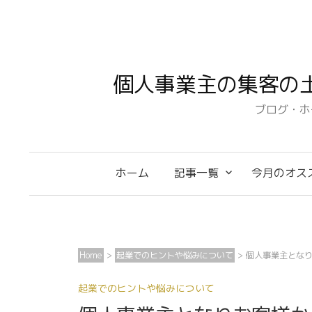
コ
ン
テ
ン
個人事業主の集客の
ツ
へ
ブログ・ホ
ス
キ
ッ
ホーム
記事一覧
今月のオス
プ
Home
>
起業でのヒントや悩みについて
>
個人事業主とな
起業でのヒントや悩みについて