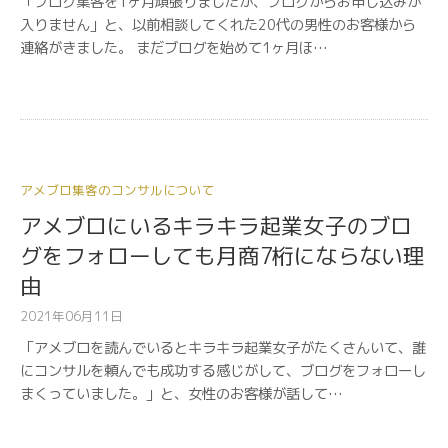
「ブログ集客を1ヶ月頑張りましたが、ブログからお申し込みが
入りません」と、以前相談してくれた20代の男性のお客様から
連絡がきました。 まだブログを始めて1ヶ月ほ…
アメブロ集客のコンサルについて
アメブロにいるキラキラ起業女子のブロ
グをフォローしても月商7桁にならない理
由
2021年06月11日
「アメブロを読んでいるとキラキラ起業女子がたくさんいて、誰
にコンサルを頼んでも成功する感じがして、ブログをフォローし
まくっていました。」と、女性のお客様が話して…