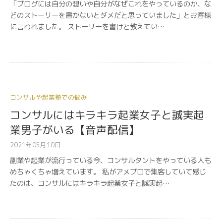
「ブログには自分の想いや自分がなぜこれをやっているのか、な
どのストーリーを書かないとダメだと思っていました」とお客様
に言われました。 ストーリーを書けと教えてい…
コンサルや起業塾での悩み
コンサルにはキラキラ起業女子と誠実起
業男子がいる【音声配信】
2021年05月10日
副業や起業が流行っている今、コンサルタントをやっている人も
めちゃくちゃ増えています。 私がアメブロで集客していて感じ
たのは、コンサルにはキラキラ起業女子と誠実起…