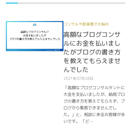
コンサルや起業塾での悩み
高額なブログコンサ
ルにお金を払いまし
たがブログの書き方
を教えてもらえませ
んでした
2021年07月26日
「高額なブログコンサルタントに
大金を支払いましたが、結局ブロ
グの書き方を教えてもらえず、ブ
ログから集客できませんでし
た。」と、相談に来るお客様が多
いです。 「ど…