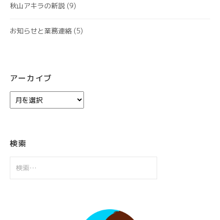
秋山アキラの新説
(9)
お知らせと業務連絡
(5)
アーカイブ
ア
ー
カ
イ
ブ
検索
検
索: