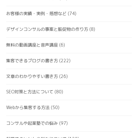
お客様の実績・実例・感想など
(74)
デザインコンサルの事案と販促物の作り方
(8)
無料の動画講座と音声講座
(6)
集客できるブログの書き方
(222)
文章のわかりやすい書き方
(26)
SEO対策と方法について
(80)
Webから集客する方法
(50)
コンサルや起業塾での悩み
(97)