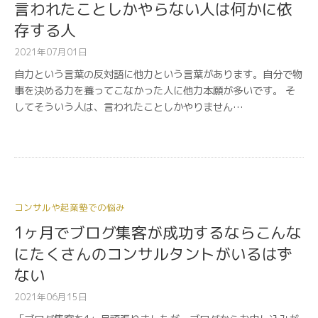
言われたことしかやらない人は何かに依
存する人
2021年07月01日
自力という言葉の反対語に他力という言葉があります。自分で物
事を決める力を養ってこなかった人に他力本願が多いです。 そ
してそういう人は、言われたことしかやりません…
コンサルや起業塾での悩み
1ヶ月でブログ集客が成功するならこんな
にたくさんのコンサルタントがいるはず
ない
2021年06月15日