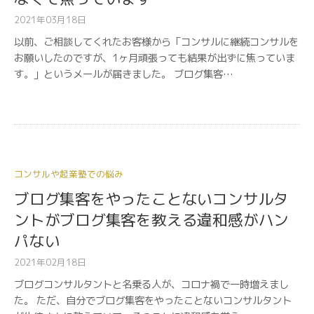
2021年03月18日
以前、ご相談してくれたお客様から「コンサルに継続コンサルを
お願いしたのですが、1ヶ月頑張っても結果が出ずに焦っていま
す。」というメールが届きました。 ブログ集客…
コンサルや起業塾での悩み
ブログ集客をやったことないコンサルタ
ントがブログ集客を教える違和感がハン
パない
2021年02月18日
ブログコンサルタントと名乗る人が、コロナ禍で一時増えまし
た。 ただ、自分でブログ集客をやったことないコンサルタント