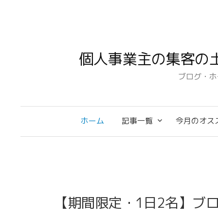
コ
ン
テ
ン
個人事業主の集客の
ツ
へ
ブログ・ホ
ス
キ
ッ
ホーム
記事一覧
今月のオス
プ
【期間限定・1日2名】ブ