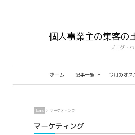
コ
ン
テ
ン
個人事業主の集客の
ツ
へ
ブログ・ホ
ス
キ
ッ
ホーム
記事一覧
今月のオス
プ
Home
>
マーケティング
マーケティング