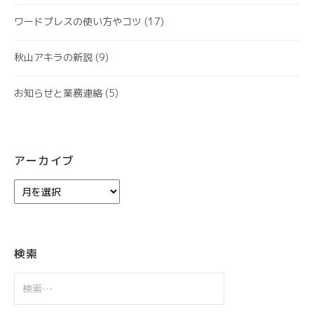
ワードプレスの使い方やコツ
(17)
秋山アキラの新説
(9)
お知らせと業務連絡
(5)
アーカイブ
ア
ー
カ
イ
ブ
検索
検
索: