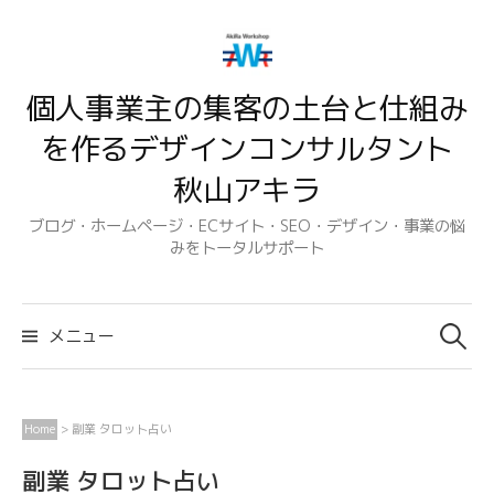
コ
ン
テ
個人事業主の集客の土台と仕組み
ン
ツ
を作るデザインコンサルタント
へ
秋山アキラ
ス
キ
ブログ・ホームページ・ECサイト・SEO・デザイン・事業の悩
みをトータルサポート
ッ
プ
検
索:
メニュー
Home
>
副業 タロット占い
副業 タロット占い