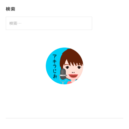
イ
ブ
検索
検
索: