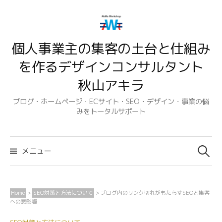
コ
ン
テ
個人事業主の集客の土台と仕組み
ン
ツ
を作るデザインコンサルタント
へ
秋山アキラ
ス
キ
ブログ・ホームページ・ECサイト・SEO・デザイン・事業の悩
みをトータルサポート
ッ
プ
検
索:
メニュー
Home
>
SEO対策と方法について
>
ブログ内のリンク切れがもたらすSEOと集客
への悪影響