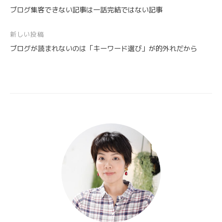
ブログ集客できない記事は一話完結ではない記事
稿
ナ
新しい投稿
ビ
ブログが読まれないのは「キーワード選び」が的外れだから
ゲ
ー
シ
ョ
ン