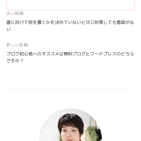
投
古い投稿
誰に向けて何を書くかを決めていないとSEO対策しても意味がな
稿
い
ナ
ビ
新しい投稿
ゲ
ブログ初心者へのオススメは無料ブログとワードプレスのどちら
ー
ですか？
シ
ョ
ン