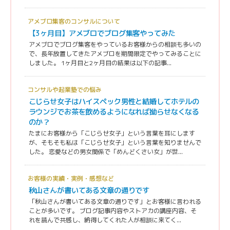
アメブロ集客のコンサルについて
【3ヶ月目】アメブロでブログ集客やってみた
アメブロでブログ集客をやっているお客様からの相談も多いの
で、長年放置してきたアメブロを期間限定でやってみることに
しました。 1ヶ月目と2ヶ月目の結果は以下の記事...
コンサルや起業塾での悩み
こじらせ女子はハイスペック男性と結婚してホテルの
ラウンジでお茶を飲めるようになれば拗らせなくなる
のか？
たまにお客様から「こじらせ女子」という言葉を耳にします
が、そもそも私は「こじらせ女子」という言葉を知りませんで
した。 恋愛などの男女関係で「めんどくさい女」が世...
お客様の実績・実例・感想など
秋山さんが書いてある文章の通りです
「秋山さんが書いてある文章の通りです」とお客様に言われる
ことが多いです。 ブログ記事内容やストアカの講座内容、そ
れを読んで共感し、納得してくれた人が相談に来てく...