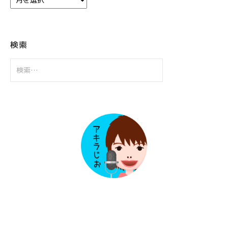
ー
カ
イ
ブ
検索
検
索: