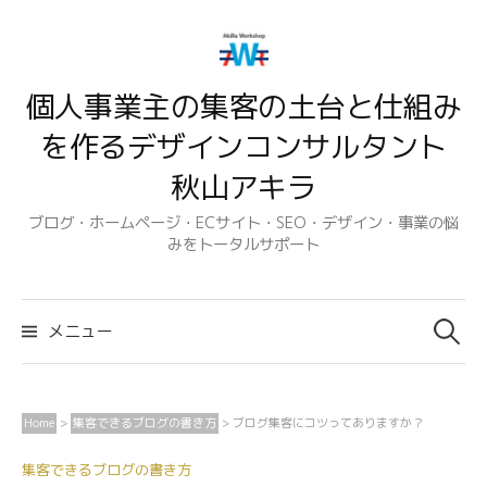
コ
ン
テ
個人事業主の集客の土台と仕組み
ン
ツ
を作るデザインコンサルタント
へ
秋山アキラ
ス
キ
ブログ・ホームページ・ECサイト・SEO・デザイン・事業の悩
みをトータルサポート
ッ
プ
検
索:
メニュー
Home
>
集客できるブログの書き方
>
ブログ集客にコツってありますか？
集客できるブログの書き方