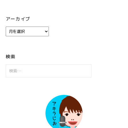
アーカイブ
ア
ー
カ
イ
ブ
検索
検
索: