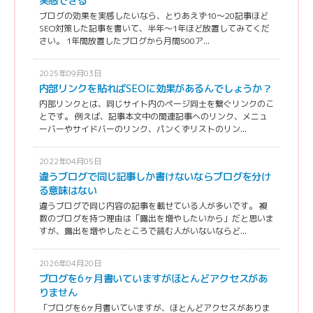
実感できる
ブログの効果を実感したいなら、とりあえず10〜20記事ほど
SEO対策した記事を書いて、半年〜1年ほど放置してみてくだ
さい。 1年間放置したブログから月間500ア...
2025年09月03日
内部リンクを貼ればSEOに効果があるんでしょうか？
内部リンクとは、同じサイト内のページ同士を繋ぐリンクのこ
とです。 例えば、記事本文中の関連記事へのリンク、メニュ
ーバーやサイドバーのリンク、パンくずリストのリン...
2022年04月05日
違うブログで同じ記事しか書けないならブログを分け
る意味はない
違うブログで同じ内容の記事を載せている人が多いです。 複
数のブログを持つ理由は「露出を増やしたいから」だと思いま
すが、露出を増やしたところで読む人がいないならど...
2026年04月20日
ブログを6ヶ月書いていますがほとんどアクセスがあ
りません
「ブログを6ヶ月書いていますが、ほとんどアクセスがありま