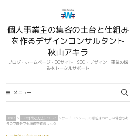
コ
ン
テ
個人事業主の集客の土台と仕組み
ン
ツ
を作るデザインコンサルタント
へ
秋山アキラ
ス
キ
ブログ・ホームページ・ECサイト・SEO・デザイン・事業の悩
みをトータルサポート
ッ
プ
検
索:
メニュー
Home
>
SEO対策と方法について
>
サーチコンソールの順位はおかしい場合もあ
るので自分でも順位を確認しよう