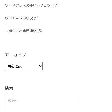
ワードプレスの使い方やコツ
(17)
秋山アキラの新説
(9)
お知らせと業務連絡
(5)
アーカイブ
ア
ー
カ
イ
ブ
検索
検
索: