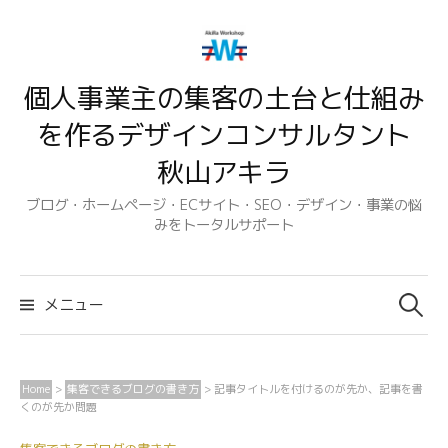
コ
ン
テ
個人事業主の集客の土台と仕組み
ン
ツ
を作るデザインコンサルタント
へ
秋山アキラ
ス
キ
ブログ・ホームページ・ECサイト・SEO・デザイン・事業の悩
みをトータルサポート
ッ
プ
検
索:
メニュー
Home
>
集客できるブログの書き方
>
記事タイトルを付けるのが先か、記事を書
くのが先か問題