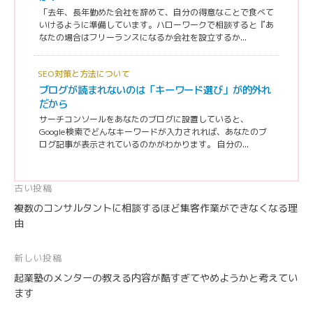
「去年、長年勤めた会社を辞めて、自分の得意なことで食べて
いけるように準備しています。ハローワークで相談すると『あ
なたの場合はフリーランスになるか会社を設立するか...
SEO対策と方法について
ブログが読まれないのは「キーワード選び」が的外れ
だから
サーチコンソールをあなたのブログに設置していると、
Google検索でどんなキーワードが入力されれば、あなたのブ
ログ記事が表示されているのかがわかります。 自分の...
投
古い投稿
複数のコンサルタントに相談するほど集客作業ができなくなる理
稿
由
ナ
ビ
新しい投稿
ゲ
起業塾のメンターの教える内容が酷すぎてやめようかと考えてい
ー
ます