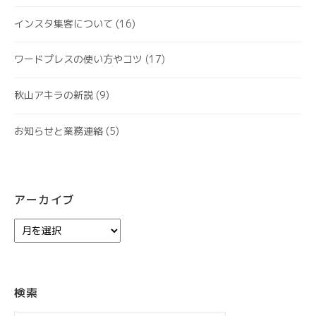
インスタ集客について
(16)
ワードプレスの使い方やコツ
(17)
秋山アキラの新説
(9)
お知らせと業務連絡
(5)
アーカイブ
ア
ー
カ
イ
ブ
検索