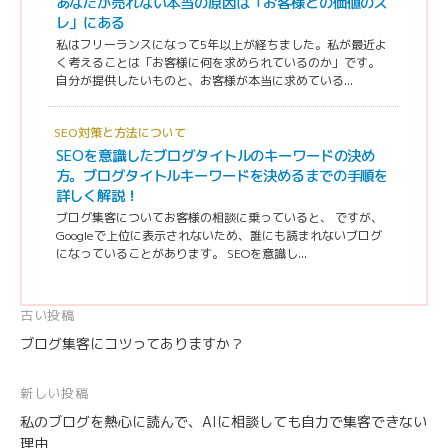
あなたが売れない本当の原因は「お客様との価値のズ
レ」にある
私はフリーランスになって5年以上が経ちました。私が最近よ
く考えることは「お客様に何を求められているのか」です。
自分が提供したいものと、お客様が本当に求めている...
SEO対策と方法について
SEOを意識したブログタイトルのキーワードの決め
方。ブログタイトルキーワードを決めるまでの手順を
詳しく解説！
ブログ集客についてお客様の相談に乗っていると、 ですが、
Googleで上位に表示されないため、誰にも読まれないブログ
になっていることがあります。 SEOを意識し...
投
古い投稿
ブログ集客にコツってありますか？
稿
ナ
新しい投稿
ビ
私のブログを熱心に読んで、AIに相談しても自力で集客できない
ゲ
理由