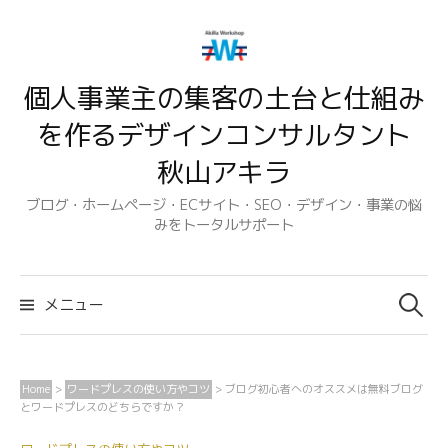
コ
ン
テ
個人事業主の集客の土台と仕組み
ン
ツ
を作るデザインコンサルタント
へ
秋山アキラ
ス
キ
ブログ・ホームページ・ECサイト・SEO・デザイン・事業の悩
みをトータルサポート
ッ
プ
検
索:
メニュー
Home
>
ワードプレスの使い方やコツ
>
ブログ初心者へのオススメは無料ブログ
とワードプレスのどちらですか？