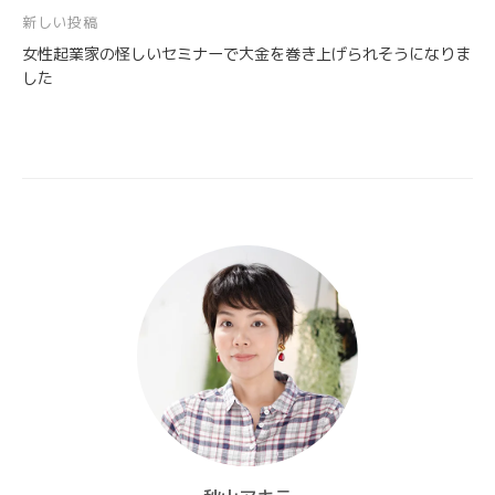
ナ
新しい投稿
ビ
女性起業家の怪しいセミナーで大金を巻き上げられそうになりま
ゲ
した
ー
シ
ョ
ン