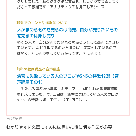
クリしました！私のグダグダな文章も、しっかり立て直してく
ださって感謝です！アナリティクスを見てもアクセス...
起業でのヒントや悩みについて
人が求めるものを売るのは商売、自分が売りたいもの
を売るのは押し売り
多くの人は、自分が売りたいものを売ろうとして商売に失敗し
ています。 なぜ失敗するのかと言えば、商売をしているので
はなく、押し売りをしているからです。 押し売りと...
無料の動画講座と音声講座
集客に失敗している人のブログやSNSの特徴12選【音
声講座その1】
「失敗から学ぶWeb集客」をテーマに、4回にわたる音声講座
を作成しました。 第1回目は「集客に失敗している人のブログ
やSNSの特徴12選」です。 （第2回目はコ...
投
古い投稿
わかりやすい文章にするには書いた後に削る作業が必要
稿