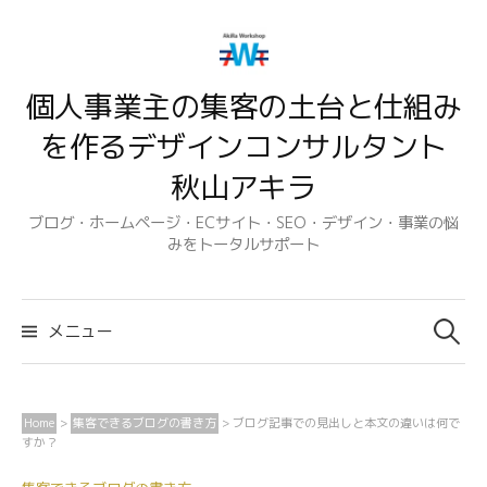
コ
ン
テ
個人事業主の集客の土台と仕組み
ン
ツ
を作るデザインコンサルタント
へ
秋山アキラ
ス
キ
ブログ・ホームページ・ECサイト・SEO・デザイン・事業の悩
みをトータルサポート
ッ
プ
検
索:
メニュー
Home
>
集客できるブログの書き方
>
ブログ記事での見出しと本文の違いは何で
すか？