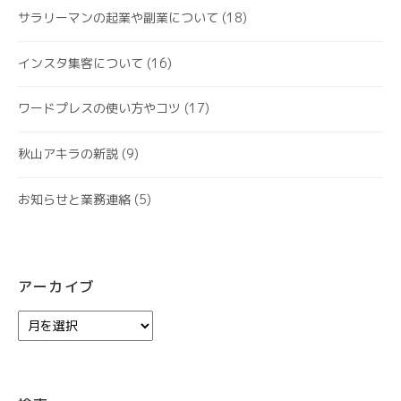
サラリーマンの起業や副業について
(18)
インスタ集客について
(16)
ワードプレスの使い方やコツ
(17)
秋山アキラの新説
(9)
お知らせと業務連絡
(5)
アーカイブ
ア
ー
カ
イ
ブ