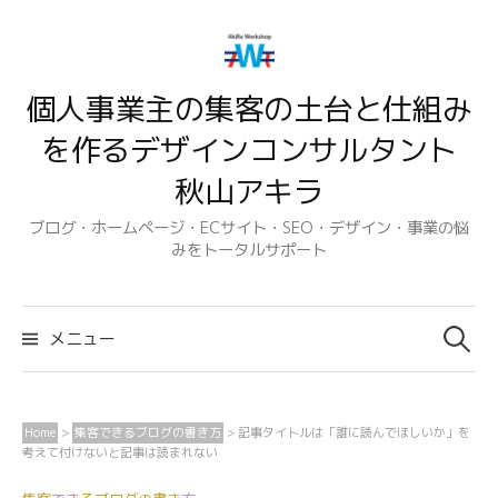
コ
ン
テ
個人事業主の集客の土台と仕組み
ン
ツ
を作るデザインコンサルタント
へ
秋山アキラ
ス
キ
ブログ・ホームページ・ECサイト・SEO・デザイン・事業の悩
みをトータルサポート
ッ
プ
検
索:
メニュー
Home
>
集客できるブログの書き方
>
記事タイトルは「誰に読んでほしいか」を
考えて付けないと記事は読まれない