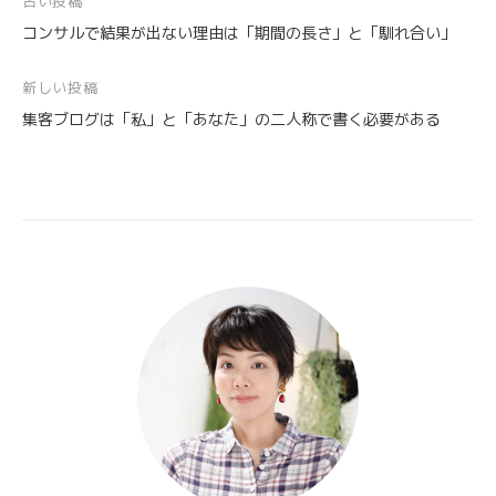
投
古い投稿
コンサルで結果が出ない理由は「期間の長さ」と「馴れ合い」
稿
ナ
新しい投稿
ビ
集客ブログは「私」と「あなた」の二人称で書く必要がある
ゲ
ー
シ
ョ
ン