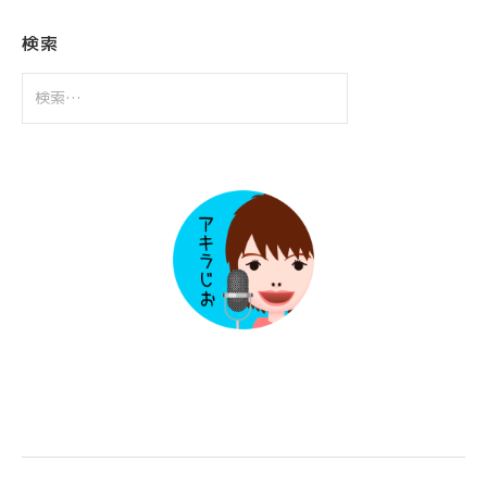
イ
ブ
検索
検
索: