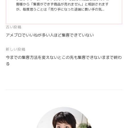
客様から「集客ができず商品が売れません」と相談されます
が、毎度思うことは「売り手になった途端に買い手の気...
投
古い投稿
アメブロでいいねが多い人ほど集客できていない
稿
ナ
新しい投稿
ビ
今までの集客方法を変えないとこの先も集客できないままで終わ
ゲ
る
ー
シ
ョ
ン