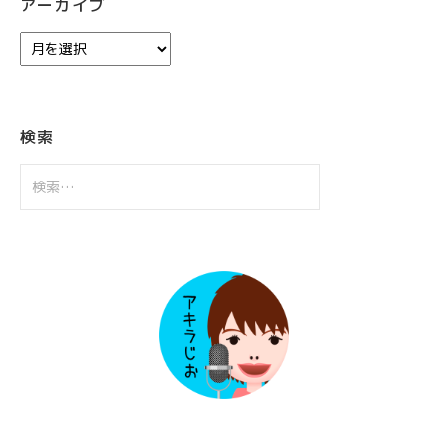
アーカイブ
ア
ー
カ
イ
ブ
検索
検
索: