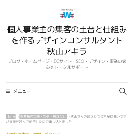
コ
ン
テ
個人事業主の集客の土台と仕組み
ン
ツ
を作るデザインコンサルタント
へ
秋山アキラ
ス
キ
ブログ・ホームページ・ECサイト・SEO・デザイン・事業の悩
みをトータルサポート
ッ
プ
検
索:
メニュー
Home
>
お客様の実績・実例・感想など
>
秋山さんの設定してる料金は高いです
が文章を読んで納得したので申し込みました