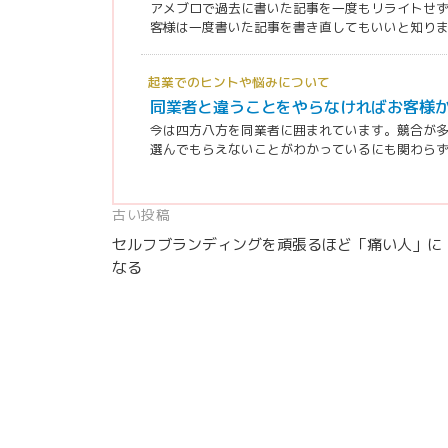
アメブロで過去に書いた記事を一度もリライトせ
客様は一度書いた記事を書き直してもいいと知りません
起業でのヒントや悩みについて
同業者と違うことをやらなければお客様
今は四方八方を同業者に囲まれています。競合が
選んでもらえないことがわかっているにも関わらず、
投
古い投稿
セルフブランディングを頑張るほど「痛い人」に
稿
なる
ナ
ビ
ゲ
ー
シ