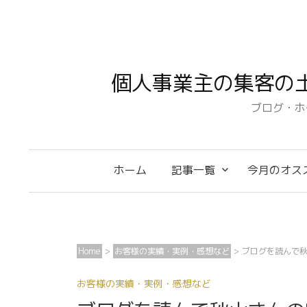
コ
ン
テ
ン
個人事業主の集客の
ツ
へ
ブログ・ホ
ス
キ
ッ
ホーム
記事一覧
今月のオス
プ
Home
>
お客様の実績・実例・感想など
>
ブログを読んで
お客様の実績・実例・感想など