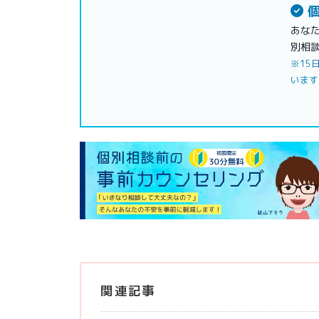
個
あな
別相
※15
います
関連記事