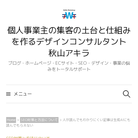
コ
ン
テ
個人事業主の集客の土台と仕組み
ン
ツ
を作るデザインコンサルタント
へ
秋山アキラ
ス
キ
ブログ・ホームページ・ECサイト・SEO・デザイン・事業の悩
みをトータルサポート
ッ
プ
検
索:
メニュー
Home
>
SEO対策と方法について
>
人が読んでもわかりにくい記事は生成AIにも
読んでもらえない