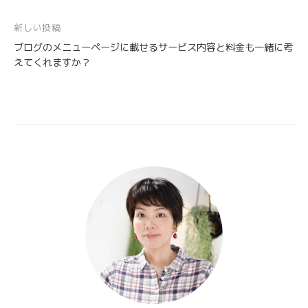
ナ
新しい投稿
ビ
ブログのメニューページに載せるサービス内容と料金も一緒に考
ゲ
えてくれますか？
ー
シ
ョ
ン