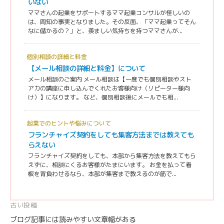
いない
ママさんの起業をサポートするママ起業コンサルが怪しいの
は、周知の事実となりました。その反面、「ママ起業ってそん
なに儲かるの？」と、羨ましい気持ちを持つママさんが...
個別相談の詳細と料金
【メール相談の詳細と料金】について
メール相談のご案内 メール相談は【一度でも個別相談やスト
アカの講座に申し込んでくれたお客様向け（リピーター様向
け）】になります。 など、個別相談後にメールでも相...
起業でのヒントや悩みについて
フランチャイズ契約をしても集客方法までは教えても
らえない
フランチャイズ契約をしても、本部から集客方法を教えてもら
えずに、相談にくるお客様がたまにいます。 お金を払って看
板を背負わせるなら、本部が集客まで教えるのが筋で...
投
古い投稿
ブログ記事には読みやすい文章幅がある
稿