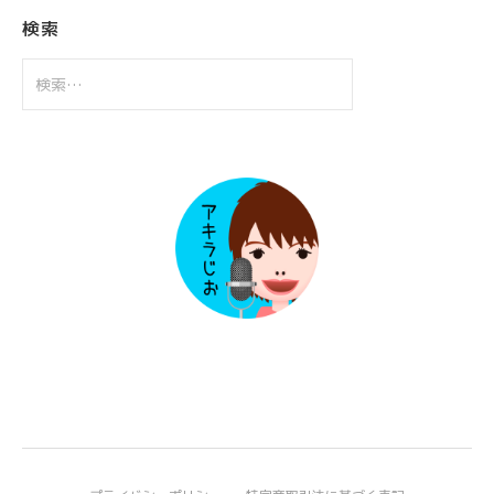
ブ
検索
検
索: