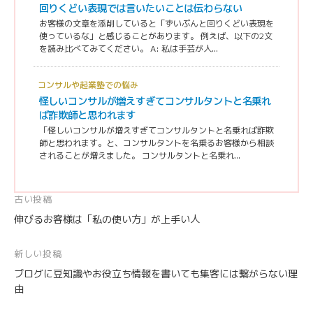
回りくどい表現では言いたいことは伝わらない
お客様の文章を添削していると「ずいぶんと回りくどい表現を
使っているな」と感じることがあります。 例えば、以下の2文
を読み比べてみてください。 A: 私は手芸が人...
コンサルや起業塾での悩み
怪しいコンサルが増えすぎてコンサルタントと名乗れ
ば詐欺師と思われます
「怪しいコンサルが増えすぎてコンサルタントと名乗れば詐欺
師と思われます。と、コンサルタントを名乗るお客様から相談
されることが増えました。 コンサルタントと名乗れ...
投
古い投稿
伸びるお客様は「私の使い方」が上手い人
稿
ナ
新しい投稿
ビ
ブログに豆知識やお役立ち情報を書いても集客には繋がらない理
ゲ
由
ー