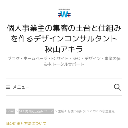
コ
ン
テ
個人事業主の集客の土台と仕組み
ン
ツ
を作るデザインコンサルタント
へ
秋山アキラ
ス
キ
ブログ・ホームページ・ECサイト・SEO・デザイン・事業の悩
みをトータルサポート
ッ
プ
検
索:
メニュー
Home
>
SEO対策と方法について
>
生成AIを使う前に知っておくべき注意点
SEO対策と方法について