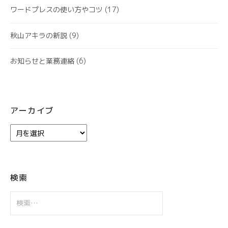
ワードプレスの使い方やコツ
(17)
秋山アキラの新説
(9)
お知らせと業務連絡
(6)
アーカイブ
ア
ー
カ
イ
ブ
検索
検
索: