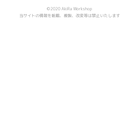
©2020 AkiRa Workshop
当サイトの情報を転載、複製、改変等は禁止いたします