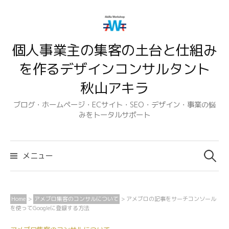
コ
ン
テ
個人事業主の集客の土台と仕組み
ン
ツ
を作るデザインコンサルタント
へ
秋山アキラ
ス
キ
ブログ・ホームページ・ECサイト・SEO・デザイン・事業の悩
みをトータルサポート
ッ
プ
検
索:
メニュー
Home
>
アメブロ集客のコンサルについて
>
アメブロの記事をサーチコンソール
を使ってGoogleに登録する方法