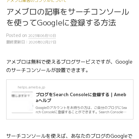
アメブロ集客のコンサルについて
アメブロの記事をサーチコンソール
を使ってGoogleに登録する方法
Posted
on
2023年06月10日
最終更新日：
2026年02月27日
アメブロは無料で使えるブログサービスですが、Google
のサーチコンソールが設置できます。
helps.ameba.jp
ブログをSearch Consoleに登録する｜Ameb
aヘルプ
Googleのアカウントをお持ちの方は、ご自分のブログにSea
rch Consoleに登録することができます。Search Consoleの
登録方法...
サーチコンソールを使えば、あなたのブログのGoogleで