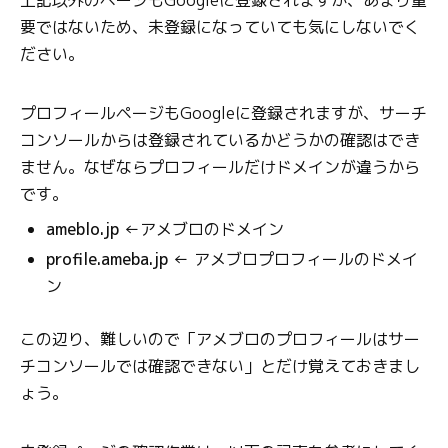
上記以外のページもGoogleに登録されますが、あまり重
要ではないため、未登録になっていても気にしないでく
ださい。
プロフィールページもGoogleに登録されますが、サーチ
コンソールからは登録されているかどうかの確認はでき
ません。なぜならプロフィールだけドメインが違うから
です。
ameblo.jp
←アメブロのドメイン
profile.ameba.jp
← アメブロプロフィールのドメイ
ン
この辺り、難しいので「アメブロのプロフィールはサー
チコンソールでは確認できない」とだけ覚えておきまし
ょう。