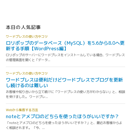
本日の人気記事