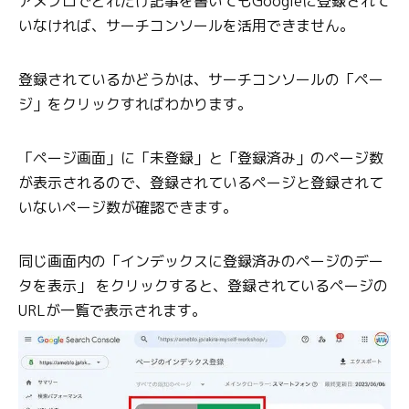
アメブロでどれだけ記事を書いてもGoogleに登録されて
いなければ、サーチコンソールを活用できません。
登録されているかどうかは、サーチコンソールの「ペー
ジ」をクリックすればわかります。
「ページ画面」に「未登録」と「登録済み」のページ数
が表示されるので、登録されているページと登録されて
いないページ数が確認できます。
同じ画面内の「インデックスに登録済みのページのデー
タを表示」 をクリックすると、登録されているページの
URLが一覧で表示されます。