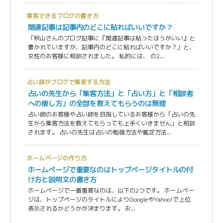
集客できるブログの書き方
関連記事は記事内のどこに貼ればいいですか？
「秋山さんのブログ記事に『関連記事は貼ったほうがいい』と
書かれていますが、記事内のどこに貼ればいいですか？」と、
女性のお客様に相談されました。 私的には、 の2...
占い師がブログで集客する方法
占いの先生から「集客方法」と「占い方」と「相談者
への接し方」の全部を教えてもらうのは無理
占い師のお客様や占い師を目指しているお客様から「占いの先
生から集客方法を教えてもらっても上手くいきません」と相談
されます。 占いの先生は占いの勉強方法や鑑定方法...
ホームページの作り方
ホームページで重要なのはトップページタイトルの付
け方と説明文の書き方
ホームページで一番重要なのは、以下の2つです。 ホームペー
ジは、トップページのタイトルによりGoogleやYahoo!で上位
表示されるかどうかが決まります。 お...