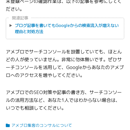
未登録ページの確認作業は、以下の記事を参考にしてく
ださい。
関連記事
ブログ記事を書いてもGoogleからの検索流入が増えない
理由と対処方法
アメブロでサーチコンソールを設置していても、ほとん
どの人が使っていません。非常に勿体無いです。ぜひサ
ーチコンソールを活用して、Googleからあなたのアメブ
ロへのアクセスを増やしてください。
アメブロでのSEO対策や記事の書き方、サーチコンソー
ルの活用方法など、あなた1人ではわからない場合は、
いつでも相談してください。
アメブロ集客のコンサルについて