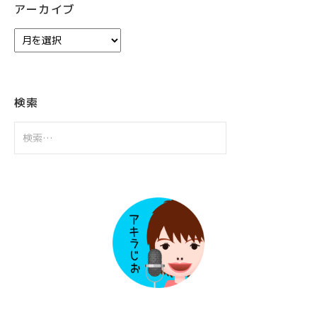
アーカイブ
ア
ー
カ
イ
ブ
検索
検
索: