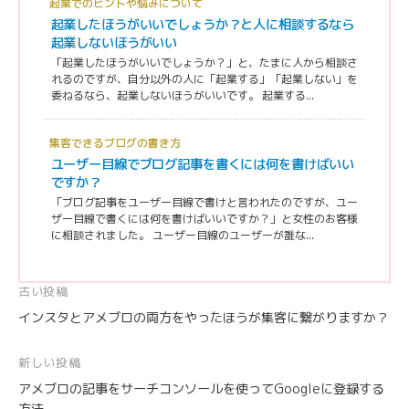
起業でのヒントや悩みについて
起業したほうがいいでしょうか？と人に相談するなら
起業しないほうがいい
「起業したほうがいいでしょうか？」と、たまに人から相談さ
れるのですが、自分以外の人に「起業する」「起業しない」を
委ねるなら、起業しないほうがいいです。 起業する...
集客できるブログの書き方
ユーザー目線でブログ記事を書くには何を書けばいい
ですか？
「ブログ記事をユーザー目線で書けと言われたのですが、ユー
ザー目線で書くには何を書けばいいですか？」と女性のお客様
に相談されました。 ユーザー目線のユーザーが誰な...
投
古い投稿
インスタとアメブロの両方をやったほうが集客に繋がりますか？
稿
ナ
新しい投稿
ビ
アメブロの記事をサーチコンソールを使ってGoogleに登録する
ゲ