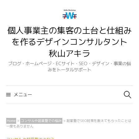
コ
ン
テ
個人事業主の集客の土台と仕組み
ン
ツ
を作るデザインコンサルタント
へ
秋山アキラ
ス
キ
ブログ・ホームページ・ECサイト・SEO・デザイン・事業の悩
みをトータルサポート
ッ
プ
検
索:
メニュー
Home
>
コンサルや起業塾での悩み
>
起業塾でSEO対策を教えてもらったことは
一度もありません