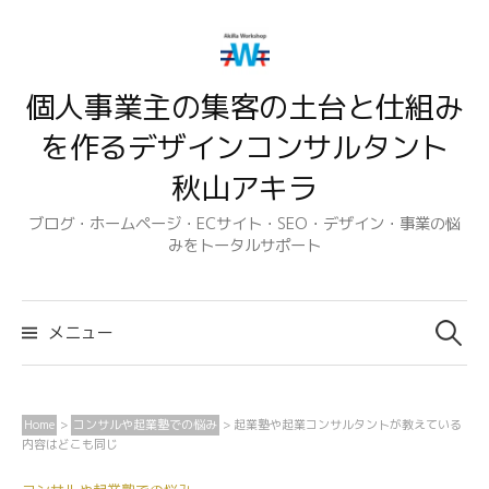
コ
ン
テ
個人事業主の集客の土台と仕組み
ン
ツ
を作るデザインコンサルタント
へ
秋山アキラ
ス
キ
ブログ・ホームページ・ECサイト・SEO・デザイン・事業の悩
みをトータルサポート
ッ
プ
検
索:
メニュー
Home
>
コンサルや起業塾での悩み
>
起業塾や起業コンサルタントが教えている
内容はどこも同じ