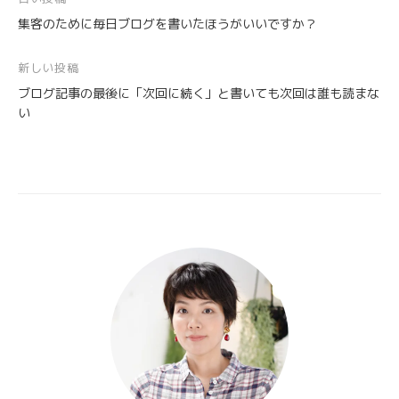
投
集客のために毎日ブログを書いたほうがいいですか？
稿
ナ
新しい投稿
ビ
ブログ記事の最後に「次回に続く」と書いても次回は誰も読まな
ゲ
い
ー
シ
ョ
ン