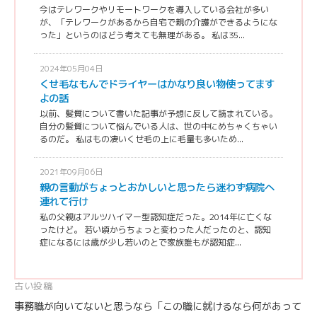
今はテレワークやリモートワークを導入している会社が多い
が、「テレワークがあるから自宅で親の介護ができるようにな
った」というのはどう考えても無理がある。 私は35...
2024年05月04日
くせ毛なもんでドライヤーはかなり良い物使ってます
よの話
以前、髪質について書いた記事が予想に反して読まれている。
自分の髪質について悩んでいる人は、世の中にめちゃくちゃい
るのだ。 私はもの凄いくせ毛の上に毛量も多いため...
2021年09月06日
親の言動がちょっとおかしいと思ったら迷わず病院へ
連れて行け
私の父親はアルツハイマー型認知症だった。2014年に亡くな
ったけど。 若い頃からちょっと変わった人だったのと、認知
症になるには歳が少し若いのとで家族誰もが認知症...
投
古い投稿
事務職が向いてないと思うなら「この職に就けるなら何があって
稿