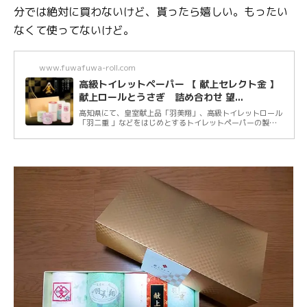
分では絶対に買わないけど、貰ったら嬉しい。もったい
なくて使ってないけど。
www.fuwafuwa-roll.com
高級トイレットペーパー 【 献上セレクト金 】
献上ロールとうさぎ 詰め合わせ 望...
高知県にて、皇室献上品「羽美翔」、高級トイレットロール
「羽二重 」などをはじめとするトイレットペーパーの製
造・販売を行う望月製紙株式会社のHPです。当...