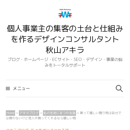
コ
ン
テ
個人事業主の集客の土台と仕組み
ン
ツ
を作るデザインコンサルタント
へ
秋山アキラ
ス
キ
ブログ・ホームページ・ECサイト・SEO・デザイン・事業の悩
みをトータルサポート
ッ
プ
検
索:
メニュー
Home
>
アキラブログ
>
私の生活にまつわる話
>
貰って嬉しい贈り物は自分で
は買わないけど他人が買ってくれるなら嬉しい物