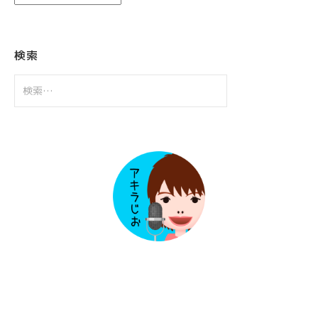
ー
カ
イ
ブ
検索
検
索: