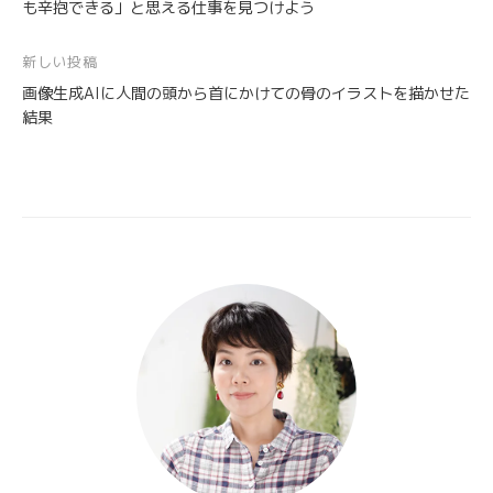
も辛抱できる」と思える仕事を見つけよう
ナ
ビ
新しい投稿
ゲ
画像生成AIに人間の頭から首にかけての骨のイラストを描かせた
ー
結果
シ
ョ
ン