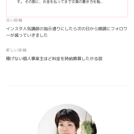
す。 その割に、お金を払ってまで文章の書き方を勉...
投
古い投稿
インスタ人気講師の指示通りにしたら次の日から順調にフォロワ
稿
ーが減っていきました
ナ
ビ
新しい投稿
ゲ
稼げない個人事業主ほど料金を時給換算したがる説
ー
シ
ョ
ン