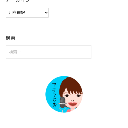
ア
ー
カ
イ
ブ
検索
検
索: