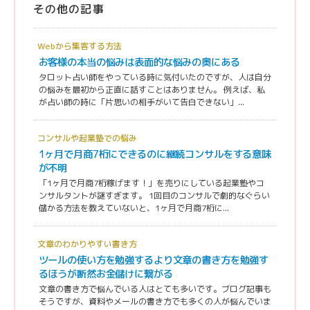
その他の記事
Webから集客する方法
お客様の本当の悩みは表面的な悩みの奥にある
タロット占い師をやっている時に気付いたのですが、人は自分
の悩みを最初から正直に話すことはありません。 例えば、私
が占い師の時に「片思いの相手がいて告白できない」...
コンサルや起業塾での悩み
1ヶ月で月商7桁にできるのに継続コンサルをする意味
が不明
「1ヶ月で月商7桁稼げます！」を売りにしている起業塾やコ
ンサルタントが謎すぎます。 1回目のコンサルで劇的なぐらい
儲かる方法を教えていないと、1ヶ月で月商7桁に...
文章のわかりやすい書き方
ツールの使い方を勉強するより文章の書き方を勉強す
るほうが断然お金儲けに繋がる
文章の書き方で悩んでいる人はとても多いです。ブログ記事も
そうですが、資料やメールの書き方でも多くの人が悩んでいま