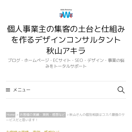
コ
ン
テ
個人事業主の集客の土台と仕組み
ン
ツ
を作るデザインコンサルタント
へ
秋山アキラ
ス
キ
ブログ・ホームページ・ECサイト・SEO・デザイン・事業の悩
みをトータルサポート
ッ
プ
検
索:
メニュー
Home
>
お客様の実績・実例・感想など
>
秋山さんの個別相談はコスパ最強のサ
ービスだと思います！