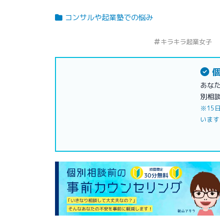
コンサルや起業塾での悩み
キラキラ起業女子
個
あな
別相
※15
います