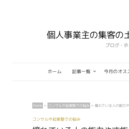
コ
ン
テ
ン
個人事業主の集客の
ツ
へ
ブログ・ホ
ス
キ
ッ
ホーム
記事一覧
今月のオス
プ
Home
>
コンサルや起業塾での悩み
>
憧れている人の能力
コンサルや起業塾での悩み