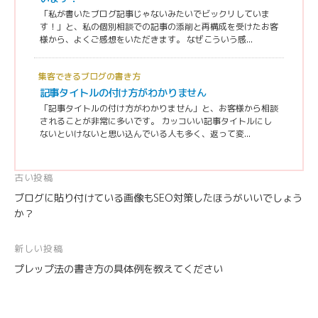
「私が書いたブログ記事じゃないみたいでビックリしていま
す！」と、私の個別相談での記事の添削と再構成を受けたお客
様から、よくご感想をいただきます。 なぜこういう感...
集客できるブログの書き方
記事タイトルの付け方がわかりません
「記事タイトルの付け方がわかりません」と、お客様から相談
されることが非常に多いです。 カッコいい記事タイトルにし
ないといけないと思い込んでいる人も多く、返って変...
投
古い投稿
ブログに貼り付けている画像もSEO対策したほうがいいでしょう
稿
か？
ナ
ビ
新しい投稿
ゲ
プレップ法の書き方の具体例を教えてください
ー
シ