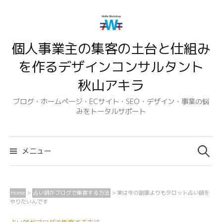
コ
ン
テ
個人事業主の集客の土台と仕組み
ン
ツ
を作るデザインコンサルタント
へ
秋山アキラ
ス
キ
ブログ・ホームページ・ECサイト・SEO・デザイン・事業の悩
みをトータルサポート
ッ
プ
検
索:
メニュー
Home
>
占い師がブログで集客する方法
>
実は今の副業よりもタロット占い師を
やりたいんです