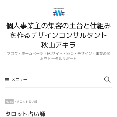
コ
ン
テ
個人事業主の集客の土台と仕組み
ン
ツ
を作るデザインコンサルタント
へ
秋山アキラ
ス
キ
ブログ・ホームページ・ECサイト・SEO・デザイン・事業の悩
みをトータルサポート
ッ
プ
検
索:
メニュー
Home
>
タロット占い師
タロット占い師