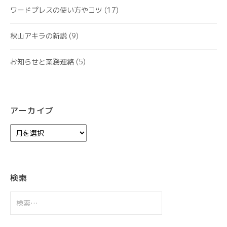
ワードプレスの使い方やコツ
(17)
秋山アキラの新説
(9)
お知らせと業務連絡
(5)
アーカイブ
ア
ー
カ
イ
ブ
検索
検
索: