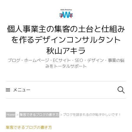
コ
ン
テ
個人事業主の集客の土台と仕組み
ン
ツ
を作るデザインコンサルタント
へ
秋山アキラ
ス
キ
ブログ・ホームページ・ECサイト・SEO・デザイン・事業の悩
みをトータルサポート
ッ
プ
検
索:
メニュー
Home
>
集客できるブログの書き方
>
ブログを読まれるのが恥ずかしいです！
集客できるブログの書き方