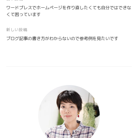
投
ワードプレスでホームページを作り直したくても自分ではできな
稿
くて困っています
ナ
ビ
新しい投稿
ゲ
ブログ記事の書き方がわからないので参考例を見たいです
ー
シ
ョ
ン