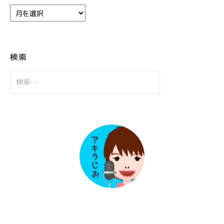
ア
ー
カ
イ
ブ
検索
検
索: