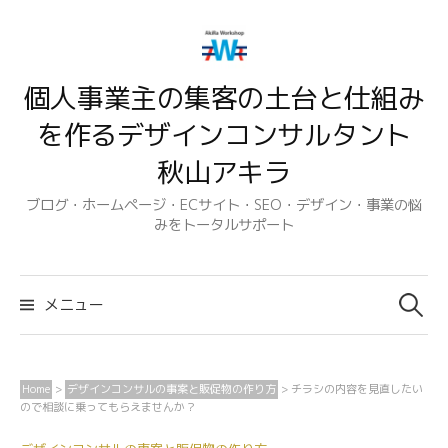
コ
ン
テ
個人事業主の集客の土台と仕組み
ン
ツ
を作るデザインコンサルタント
へ
秋山アキラ
ス
キ
ブログ・ホームページ・ECサイト・SEO・デザイン・事業の悩
みをトータルサポート
ッ
プ
検
索:
メニュー
Home
>
デザインコンサルの事案と販促物の作り方
>
チラシの内容を見直したい
ので相談に乗ってもらえませんか？