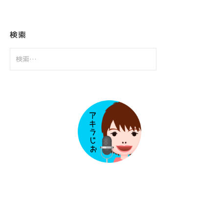
カ
イ
ブ
検索
検
索: