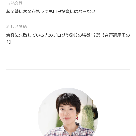
投
古い投稿
起業塾にお金を払っても自己投資にはならない
稿
ナ
新しい投稿
ビ
集客に失敗している人のブログやSNSの特徴12選【音声講座その
ゲ
1】
ー
シ
ョ
ン