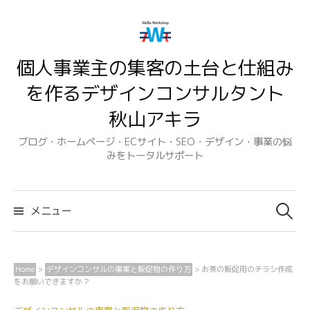
コ
ン
テ
個人事業主の集客の土台と仕組み
ン
ツ
を作るデザインコンサルタント
へ
秋山アキラ
ス
キ
ブログ・ホームページ・ECサイト・SEO・デザイン・事業の悩
みをトータルサポート
ッ
プ
検
索:
メニュー
Home
>
デザインコンサルの事案と販促物の作り方
>
お茶の販促用のチラシ作成
をお願いできますか？