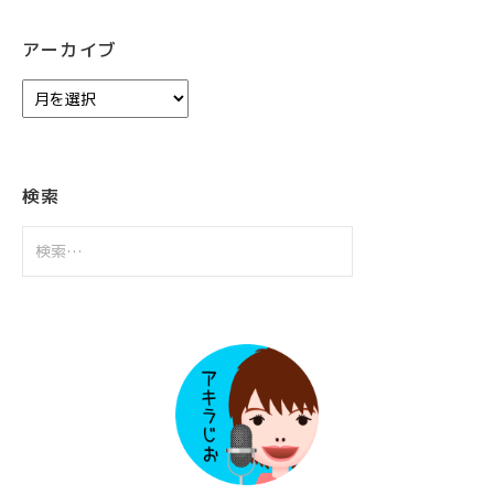
アーカイブ
ア
ー
カ
イ
ブ
検索
検
索: