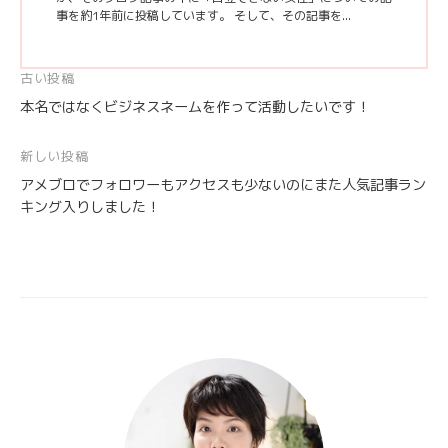
事を約1年前に投稿しています。 そして、その記事を...
投
古い投稿
本名ではなくビジネスネームを作って活動したいです！
稿
ナ
新しい投稿
ビ
アメブロでフォロワーもアクセスも少ないのにまた人気記事ラン
ゲ
キング入りしました！
ー
シ
ョ
ン