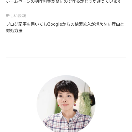
ホームページの制作料金が高いので作るかどうか迷っています
稿
ナ
新しい投稿
ビ
ブログ記事を書いてもGoogleからの検索流入が増えない理由と
ゲ
対処方法
ー
シ
ョ
ン