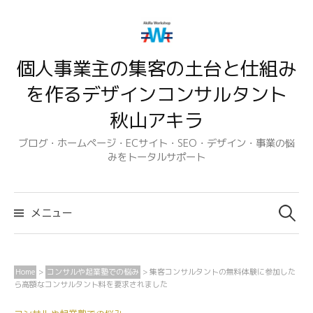
コ
ン
テ
個人事業主の集客の土台と仕組み
ン
ツ
を作るデザインコンサルタント
へ
秋山アキラ
ス
キ
ブログ・ホームページ・ECサイト・SEO・デザイン・事業の悩
みをトータルサポート
ッ
プ
検
索:
メニュー
Home
>
コンサルや起業塾での悩み
>
集客コンサルタントの無料体験に参加した
ら高額なコンサルタント料を要求されました