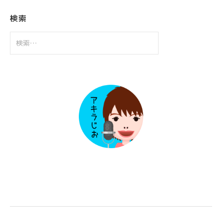
イ
ブ
検索
検
索: