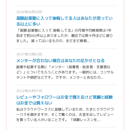
2024年09月26日
高額起業塾に入って後悔してる人はあなたが思ってい
る以上に多い
「高額 起業塾に入って 後悔 してる」の月間平均検索数は1年
前まで約200件以上ありましたが、最近では数十件ほどに減り
ました。 減ってはいるものの、まだまだ検索...
2021年03月02日
メンターが合わない場合はあなたの足かせとなる
副業や起業する際に「メンター（指導者・助言者・支援者な
ど）」についてもらうことがあります。一般的には、コンサル
タントや師匠などです。 ですが、メンターとあなたの...
2022年05月31日
レビューやフォロワーはお金で買えるけど実績と経験
はお金では買えない
私はクラウドワークスに登録しているため、たまにクラウドワ
ークスを覗きますが、そこで驚くのは、お金を出してレビュー
を買っている人がいることです。 「体験レッスンを...