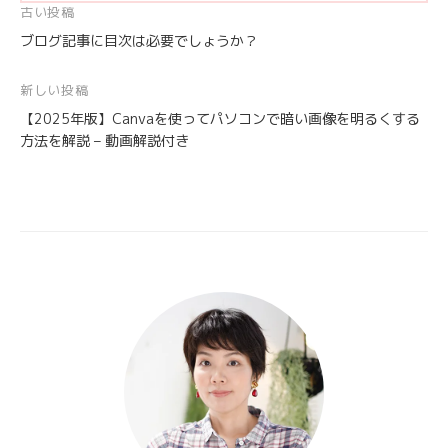
投
古い投稿
ブログ記事に目次は必要でしょうか？
稿
ナ
新しい投稿
ビ
【2025年版】Canvaを使ってパソコンで暗い画像を明るくする
ゲ
方法を解説 – 動画解説付き
ー
シ
ョ
ン