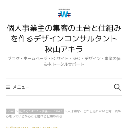
コ
ン
テ
個人事業主の集客の土台と仕組み
ン
ツ
を作るデザインコンサルタント
へ
秋山アキラ
ス
キ
ブログ・ホームページ・ECサイト・SEO・デザイン・事業の悩
みをトータルサポート
ッ
プ
検
索:
メニュー
Home
>
起業でのヒントや悩みについて
>
人は嫌なことから逃れたいと常日頃か
ら思っているからこそ書ける記事がある