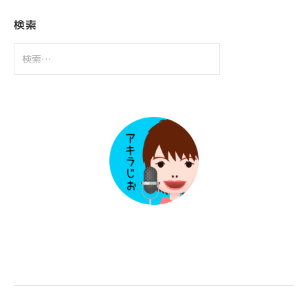
イ
ブ
検索
検
索: