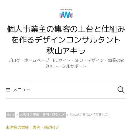
コ
ン
テ
個人事業主の集客の土台と仕組み
ン
ツ
を作るデザインコンサルタント
へ
秋山アキラ
ス
キ
ブログ・ホームページ・ECサイト・SEO・デザイン・事業の悩
みをトータルサポート
ッ
プ
検
索:
メニュー
Home
>
お客様の実績・実例・感想など
>
なんだか自信が持てました！
お客様の実績・実例・感想など