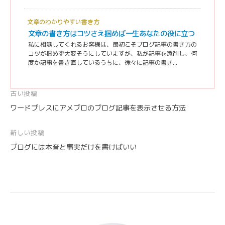
文章のわかりやすい書き方
文章の書き方はコツさえ掴めば一生あなたの役に立つ
私に相談してくれるお客様は、最初こそブログ記事の書き方の
コツが掴めず大変そうにしていますが、私が記事を添削し、何
度か記事を書き直しているうちに、徐々に記事の書き...
投
古い投稿
ワードプレスにアメブロのブログ記事を表示させる方法
稿
ナ
新しい投稿
ビ
ブログには本音と事実だけを書けばいい
ゲ
ー
シ
ョ
ン