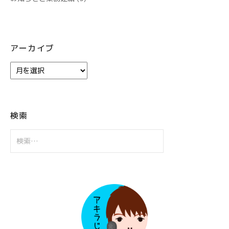
アーカイブ
ア
ー
カ
イ
ブ
検索
検
索: