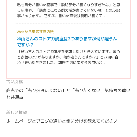
私も自分が書いた記事で「説明部分が長くなりすぎたな」と思
う記事や、「読書に伝わる例え話が書けていないな」と思う記
事があります。 ですが、書いた直後は説明が長くて...
Webから集客する方法
秋山さんのストアカ講座は2つありますが何が違うん
ですか？
「秋山さんのストアカ講座を受講したいと考えています。黄色
と赤色の2つがありますが、何が違うんですか？」とお問い合
わせをいただきました。 講座内容に関するお問い合...
投
古い投稿
商売での「売り込みたくない」と「売りたくない」気持ちの違い
稿
と共通点
ナ
ビ
新しい投稿
ゲ
ホームページとブログの違いと使い分けを教えてください
ー