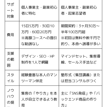
サポ
個人事業主・副業初心
個人事業主・副業初心
ート
者に特化
者・起業志望者
対象
15日5万円・30日10
期間契約：3ヶ月30万〜
万円・60日20万円
半年100万円超
費用
※高額コースへの強引
※初回は無料や数千円で
な勧誘なし
釣り、本命へ誘導が多い
支援
デザイン・SEO・HP
マインドセット、集客導
の範
制作を1人で網羅
線、セールス手法など
囲
スタ
経験豊富な本人のマン
塾形式（集団講義）また
イル
ツーマン伴走
は担当コンサルがつく
ノウ
集客の「やり方」を本
主に「SNS発信」や「バ
ハウ
人が自立できるよう教
ックエンド商品の作り
の提
育
方」