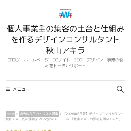
コ
ン
テ
個人事業主の集客の土台と仕組み
ン
ツ
を作るデザインコンサルタント
へ
秋山アキラ
ス
キ
ブログ・ホームページ・ECサイト・SEO・デザイン・事業の悩
みをトータルサポート
ッ
プ
検
索:
メニュー
Home
>
過去の今月のオススメ記事
>
【2026年6月版】デザインコンサルタント
秋山アキラ氏の評判は？GoogleのAIモードに「秋山アキラの評判を聞いてみた」