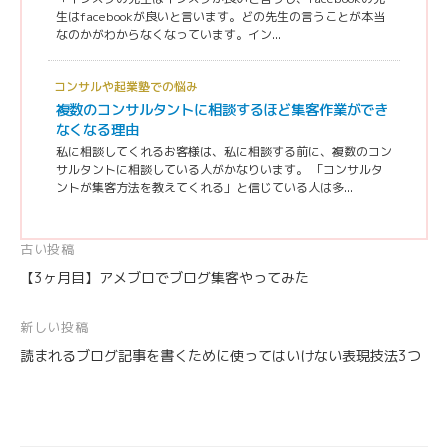
生はfacebookが良いと言います。どの先生の言うことが本当
なのかがわからなくなっています。イン...
コンサルや起業塾での悩み
複数のコンサルタントに相談するほど集客作業ができ
なくなる理由
私に相談してくれるお客様は、私に相談する前に、複数のコン
サルタントに相談している人がかなりいます。 「コンサルタ
ントが集客方法を教えてくれる」と信じている人は多...
投
古い投稿
【3ヶ月目】アメブロでブログ集客やってみた
稿
ナ
新しい投稿
ビ
読まれるブログ記事を書くために使ってはいけない表現技法3つ
ゲ
ー
シ