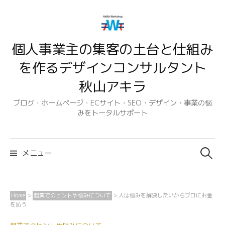
コ
ン
テ
個人事業主の集客の土台と仕組み
ン
ツ
を作るデザインコンサルタント
へ
秋山アキラ
ス
キ
ブログ・ホームページ・ECサイト・SEO・デザイン・事業の悩
みをトータルサポート
ッ
プ
検
索:
メニュー
Home
>
起業でのヒントや悩みについて
>
人は悩みを解決したいからプロにお金
を払う