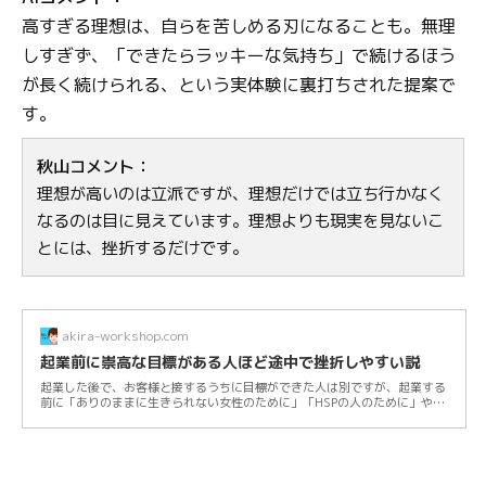
高すぎる理想は、自らを苦しめる刃になることも。無理
しすぎず、「できたらラッキーな気持ち」で続けるほう
が長く続けられる、という実体験に裏打ちされた提案で
す。
秋山コメント：
理想が高いのは立派ですが、理想だけでは立ち行かなく
なるのは目に見えています。理想よりも現実を見ないこ
とには、挫折するだけです。
akira-workshop.com
起業前に崇高な目標がある人ほど途中で挫折しやすい説
起業した後で、お客様と接するうちに目標ができた人は別ですが、起業する
前に「ありのままに生きられない女性のために」「HSPの人のために」や
「月に100万円...