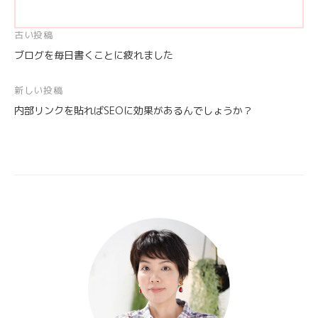
投
古い投稿
ブログを毎日書くことに疲れました
稿
ナ
新しい投稿
ビ
内部リンクを貼ればSEOに効果があるんでしょうか？
ゲ
ー
シ
ョ
ン