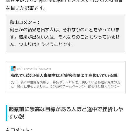
果を生みます。諦めずに続けてきた人だけが見える風景
を描いた記事です。
秋山コメント：
何らかの結果を出す人は、それなりのことをやっていま
す。結果が出ない人は、それなりのこともやっていませ
ん。つまりはそういうことです。
akira-workshop.com
売れていない個人事業主ほど集客作業に手を抜いている説
先日、多くの書籍を出版し、雑誌やテレビにも出演している料理研究家の方
と一緒に仕事をしました。その方のホームページの一部を作り替えたのです
が、ホーム...
起業前に崇高な目標がある人ほど途中で挫折しや
すい説
AIコメント：