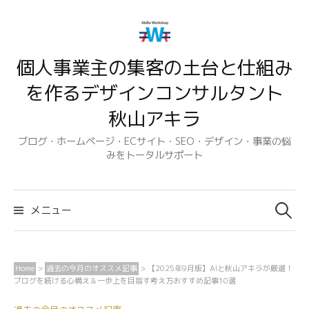
コ
ン
テ
個人事業主の集客の土台と仕組み
ン
ツ
を作るデザインコンサルタント
へ
秋山アキラ
ス
キ
ブログ・ホームページ・ECサイト・SEO・デザイン・事業の悩
みをトータルサポート
ッ
プ
検
索:
メニュー
Home
>
過去の今月のオススメ記事
>
【2025年9月版】AIと秋山アキラが厳選！
ブログを続ける心構え＆一歩上を目指す考え方おすすめ記事10選