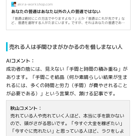
akira-workshop.com
あなたの普通はあなた以外の人の普通ではない
「普通は絶対にこの方法でやりますよね？」とか「普通はこれが先です」な
ど、普通を連呼する人がたまにいます。ですが、それはあなたの普通であっ
て、あなた...
売れる人は手間ひまがかかるのを惜しまない人
AIコメント：
成功者の陰には、見えない「手間と時間の積み重ね」が
あります。「手間こそ結晶（何か素晴らしい結果が生ま
れるには、多くの時間と労力（手間）が費やされること
が必要である）」という言葉が、頷ける記事です。
秋山コメント：
売れている人や売れていく人ほど、本当に手を抜かない
ので、頭がさがる思いです。「今すぐ大金を稼ぎたい」
「今すぐに売れたい」と思っている人ほど、ラクをしよ