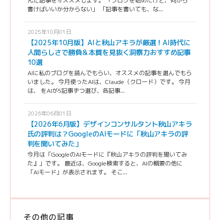
んだ記事をオススメします。 「ブログを始めたけど、何から
書けばいいか分からない」 「記事を書いても、な...
2025年10月01日
【2025年10月版】AIと秋山アキラが厳選！AI時代に
人間らしさで勝負＆本質を見抜く洞察力おすすめ記事
10選
AIに私のブログを読んでもらい、オススメの記事を選んでもら
いました。 今月使ったAIは、Claude（クロード）です。 今月
は、 をAIが5記事ずつ選び、各記事...
2026年06月01日
【2026年6月版】デザインコンサルタント秋山アキラ
氏の評判は？GoogleのAIモードに「秋山アキラの評
判を聞いてみた」
今月は「GoogleのAIモードに『秋山アキラの評判を聞いてみ
た』」です。 最近は、Google検索すると、AIの概要の他に
「AIモード」が表示されます。 そこ...
その他の記事