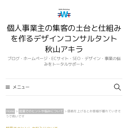
コ
ン
テ
個人事業主の集客の土台と仕組み
ン
ツ
を作るデザインコンサルタント
へ
秋山アキラ
ス
キ
ブログ・ホームページ・ECサイト・SEO・デザイン・事業の悩
みをトータルサポート
ッ
プ
検
索:
メニュー
Home
>
起業でのヒントや悩みについて
>
価格を上げるとお客様が離れていきそ
うで怖いです