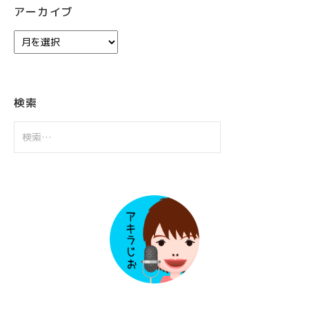
アーカイブ
ア
ー
カ
イ
ブ
検索
検
索: