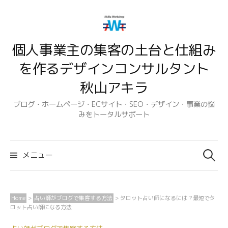
コ
ン
テ
個人事業主の集客の土台と仕組み
ン
ツ
を作るデザインコンサルタント
へ
秋山アキラ
ス
キ
ブログ・ホームページ・ECサイト・SEO・デザイン・事業の悩
みをトータルサポート
ッ
プ
検
索:
メニュー
Home
>
占い師がブログで集客する方法
>
タロット占い師になるには？最短でタ
ロット占い師になる方法