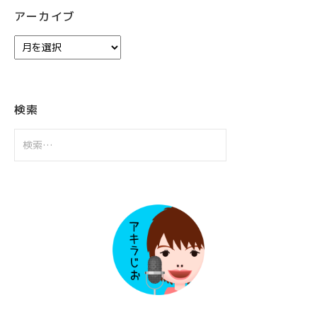
アーカイブ
ア
ー
カ
イ
ブ
検索
検
索: