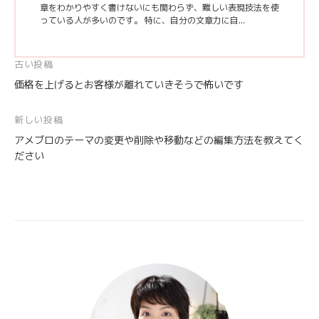
章をわかりやすく書けないにも関わらず、難しい表現技法を使
っている人が多いのです。 特に、自分の文章力に自...
投
古い投稿
価格を上げるとお客様が離れていきそうで怖いです
稿
ナ
新しい投稿
ビ
アメブロのテーマの変更や削除や移動などの編集方法を教えてく
ゲ
ださい
ー
シ
ョ
ン