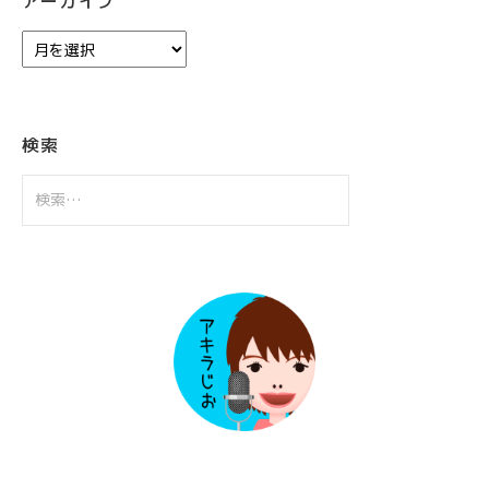
アーカイブ
ア
ー
カ
イ
ブ
検索
検
索: