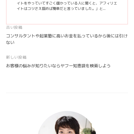
イトをやっていてすごく儲かっている人に聞くと、アフィリエ
イトはコツさえ掴めば簡単だと言っていました。」と...
投
古い投稿
コンサルタントや起業塾に高いお金を払っているから後には引け
稿
ない
ナ
ビ
新しい投稿
ゲ
お客様の悩みが知りたいならヤフー知恵袋を検索しよう
ー
シ
ョ
ン