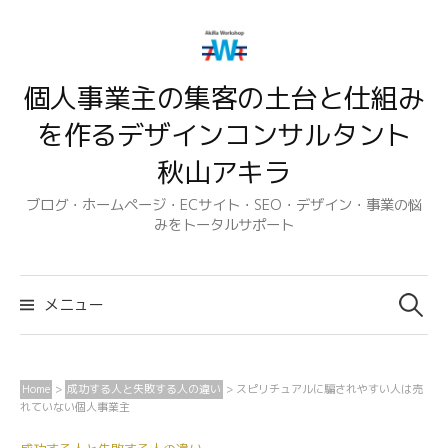
コ
ン
テ
個人事業主の集客の土台と仕組み
ン
ツ
を作るデザインコンサルタント
へ
秋山アキラ
ス
キ
ブログ・ホームページ・ECサイト・SEO・デザイン・事業の悩
みをトータルサポート
ッ
プ
検
索:
メニュー
Home
>
成功する人と失敗する人の違い
>
スピリチュアルに騙されやすい人は売
れていない個人事業主