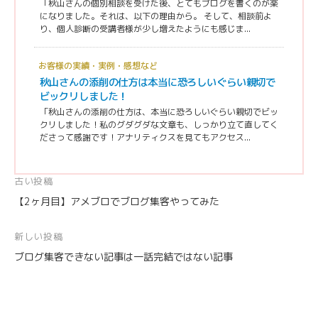
「秋山さんの個別相談を受けた後、とてもブログを書くのが楽
になりました。それは、以下の理由から。 そして、相談前よ
り、個人診断の受講者様が少し増えたようにも感じま...
お客様の実績・実例・感想など
秋山さんの添削の仕方は本当に恐ろしいぐらい親切で
ビックリしました！
「秋山さんの添削の仕方は、本当に恐ろしいぐらい親切でビッ
クリしました！私のグダグダな文章も、しっかり立て直してく
ださって感謝です！アナリティクスを見てもアクセス...
投
古い投稿
【2ヶ月目】アメブロでブログ集客やってみた
稿
ナ
新しい投稿
ビ
ブログ集客できない記事は一話完結ではない記事
ゲ
ー
シ