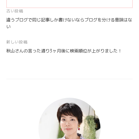
投
古い投稿
違うブログで同じ記事しか書けないならブログを分ける意味はな
稿
い
ナ
ビ
新しい投稿
ゲ
秋山さんの言った通り3ヶ月後に検索順位が上がりました！
ー
シ
ョ
ン