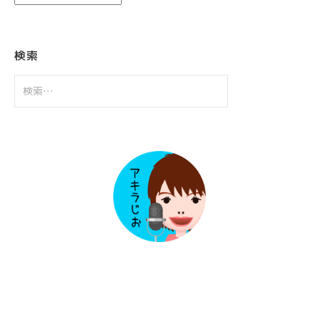
ー
カ
イ
ブ
検索
検
索: