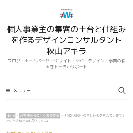
コ
ン
テ
個人事業主の集客の土台と仕組み
ン
ツ
を作るデザインコンサルタント
へ
秋山アキラ
ス
キ
ブログ・ホームページ・ECサイト・SEO・デザイン・事業の悩
みをトータルサポート
ッ
プ
検
索:
メニュー
Home
>
お客様からのよくある質問
>
「個別相談への申し込みを考えています」
という人ほど申し込んでこない