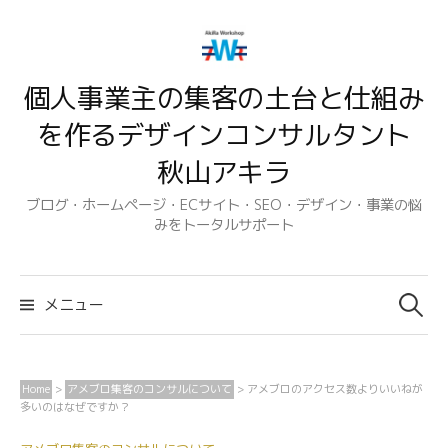
コ
ン
テ
個人事業主の集客の土台と仕組み
ン
ツ
を作るデザインコンサルタント
へ
秋山アキラ
ス
キ
ブログ・ホームページ・ECサイト・SEO・デザイン・事業の悩
みをトータルサポート
ッ
プ
検
索:
メニュー
Home
>
アメブロ集客のコンサルについて
>
アメブロのアクセス数よりいいねが
多いのはなぜですか？