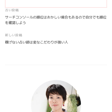
投
古い投稿
サーチコンソールの順位はおかしい場合もあるので自分でも順位
稿
を確認しよう
ナ
ビ
新しい投稿
ゲ
稼げない占い師は変なこだわりが強い人
ー
シ
ョ
ン