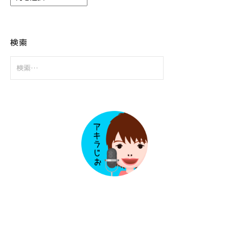
ー
カ
イ
ブ
検索
検
索: