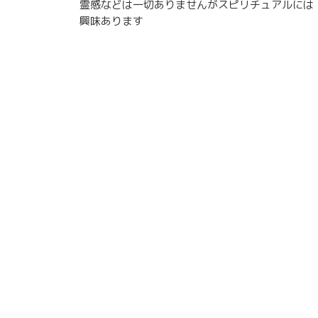
霊感などは一切ありませんがスピリチュアルには
稿
興味あります
ナ
ビ
ゲ
ー
シ
ョ
ン