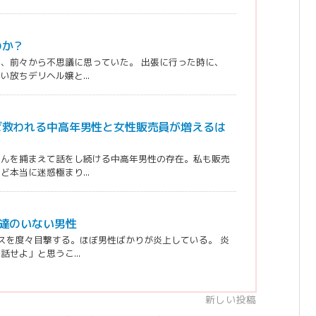
のか？
、前々から不思議に思っていた。 出張に行った時に、
放ちデリヘル嬢と...
ば救われる中高年男性と女性販売員が増えるは
さんを捕まえて話をし続ける中高年男性の存在。私も販売
本当に迷惑極まり...
達のいない男性
スを度々目撃する。ほぼ男性ばかりが炎上している。 炎
せよ」と思うこ...
新しい投稿