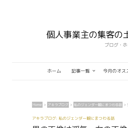
コ
ン
テ
ン
個人事業主の集客の
ツ
へ
ブログ・ホ
ス
キ
ッ
ホーム
記事一覧
今月のオス
プ
Home
>
アキラブログ
>
私のジェンダー観にまつわる話
>
アキラブログ: 私のジェンダー観にまつわる話