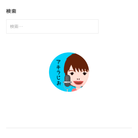
イ
ブ
検索
検
索: