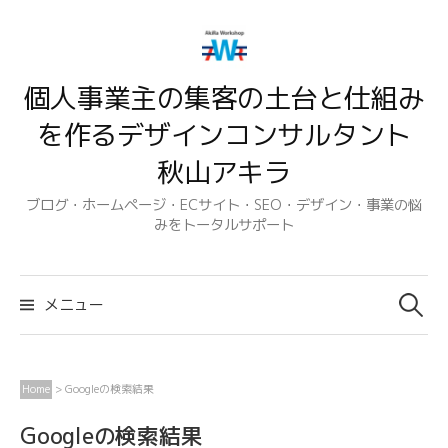
コ
ン
テ
個人事業主の集客の土台と仕組み
ン
ツ
を作るデザインコンサルタント
へ
秋山アキラ
ス
キ
ブログ・ホームページ・ECサイト・SEO・デザイン・事業の悩
みをトータルサポート
ッ
プ
検
索:
メニュー
Home
>
Googleの検索結果
Googleの検索結果