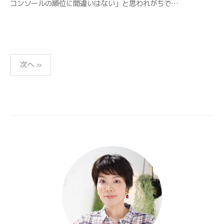
コンソールの順位に間違いはない」と思われがちで…
投
次へ »
稿
の
ペ
ー
ジ
送
り