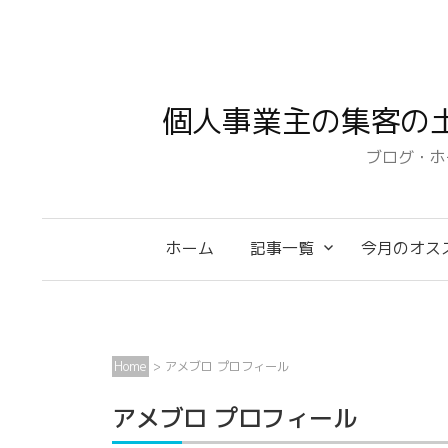
コ
ン
テ
ン
個人事業主の集客の
ツ
へ
ブログ・ホ
ス
キ
ッ
ホーム
記事一覧
今月のオス
プ
Home
>
アメブロ プロフィール
アメブロ プロフィール