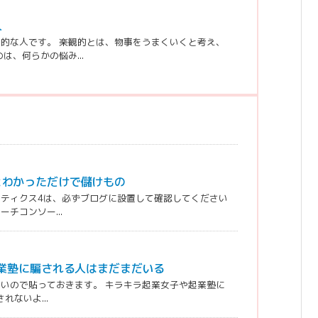
人
的な人です。 楽観的とは、物事をうまくいくと考え、
、何らかの悩み...
とわかっただけで儲けもの
ナリティクス4は、必ずブログに設置して確認してください
チコンソー...
起業塾に騙される人はまだまだいる
々しいので貼っておきます。 キラキラ起業女子や起業塾に
ないよ...