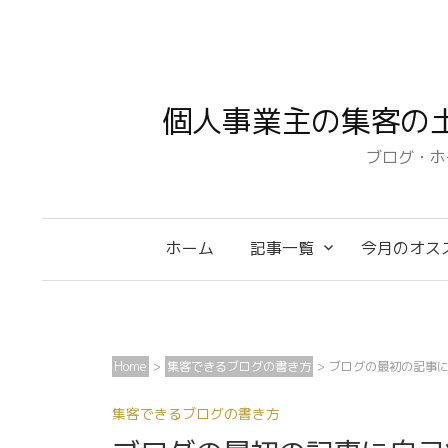
コ
ン
テ
ン
個人事業主の集客の
ツ
へ
ブログ・ホ
ス
キ
ッ
ホーム
記事一覧
今月のオス
プ
Home
>
集客できるブログの書き方
>
ブログの最初の記事
集客できるブログの書き方