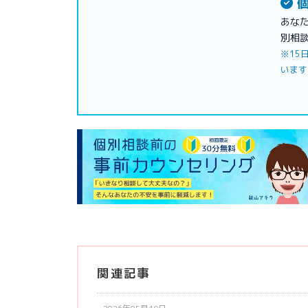
個
あな
別相
※15
います
関連記事