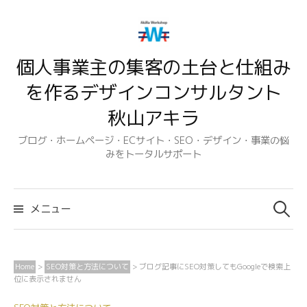
コ
ン
テ
個人事業主の集客の土台と仕組み
ン
ツ
を作るデザインコンサルタント
へ
秋山アキラ
ス
キ
ブログ・ホームページ・ECサイト・SEO・デザイン・事業の悩
みをトータルサポート
ッ
プ
検
索:
メニュー
Home
>
SEO対策と方法について
>
ブログ記事にSEO対策してもGoogleで検索上
位に表示されません