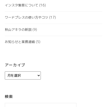
インスタ集客について
(16)
ワードプレスの使い方やコツ
(17)
秋山アキラの新説
(9)
お知らせと業務連絡
(5)
アーカイブ
ア
ー
カ
イ
ブ
検索
検