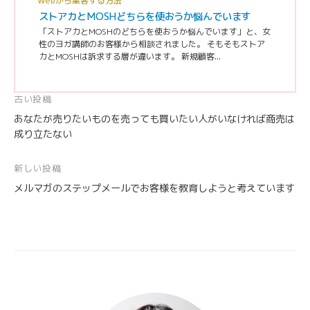
Webから集客する方法
ストアカとMOSHどちらを使おうか悩んでいます
「ストアカとMOSHのどちらを使おうか悩んでいます」と、女
性のヨガ講師のお客様から相談されました。 そもそもストア
カとMOSHは訴求する層が違います。 新規顧客...
投
古い投稿
あなたが売りたいものを売っても買いたい人がいなければ商売は
稿
成り立たない
ナ
ビ
新しい投稿
ゲ
メルマガのステップメールでお客様を教育しようと考えています
ー
シ
ョ
ン