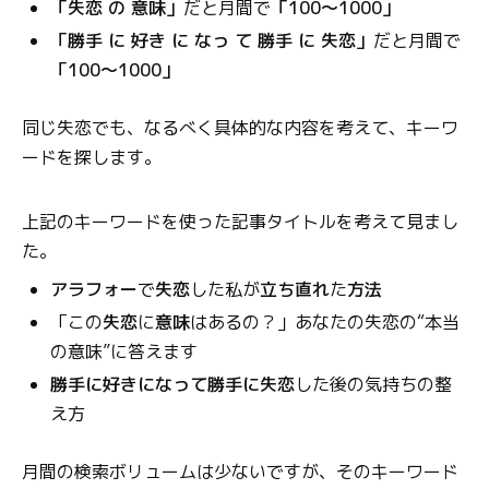
「失恋 の 意味」
だと月間で
「
100〜1000
」
「
勝手 に 好き に なっ て 勝手 に 失恋
」
だと月間で
「100〜1000」
同じ失恋でも、なるべく具体的な内容を考えて、キーワ
ードを探します。
上記のキーワードを使った記事タイトルを考えて見まし
た。
アラフォー
で
失恋
した私が
立ち直れ
た
方法
「この
失恋
に
意味
はあるの？」あなたの失恋の“本当
の意味”に答えます
勝手に好きになって勝手に失恋
した後の気持ちの整
え方
月間の検索ボリュームは少ないですが、そのキーワード